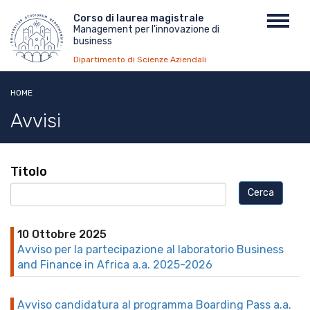
Salta
Menu
Corso di laurea magistrale
Toggl
al
Management per l'innovazione di
top
navig
contenuto
business
principale
Dipartimento di Scienze Aziendali
HOME
Avvisi
Titolo
10 Ottobre 2025
Avviso per la partecipazione al laboratorio Business
and Finance in Africa a.a. 2025-2026
Avviso candidatura al programma Boarding Pass a.a.