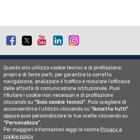
Facebook
Twitter
Youtube
Linkedin
Instagram
Mappa del sito
Questo sito utilizza cookie tecnici e di profilazione,
Normativa cookie
propri e di terze parti, per garantire la corretta
Informativa privacy
navigazione, analizzare il traffico e misurare l'efficacia
Cookie settings
delle attività di comunicazione istituzionale.
Puoi
rifiutare i cookie non necessari e di profilazione
Wi-fi
cliccando su
“Solo cookie tecnici”
.
Puoi scegliere di
Webmail
acconsentirne l’utilizzo cliccando su
“Accetta tutti”
oppure puoi personalizzare le tue scelte cliccando su
“Personalizza”
.
Per maggiori informazioni leggi la nostra
Privacy e
Università degli studi di Bergamo
cookie policy
via Salvecchio 19