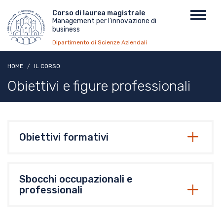
Salta
Menu
Corso di laurea magistrale
Toggl
al
Management per l'innovazione di
top
navig
contenuto
business
principale
Dipartimento di Scienze Aziendali
HOME
IL CORSO
Obiettivi e figure professionali
Obiettivi formativi
Sbocchi occupazionali e
professionali